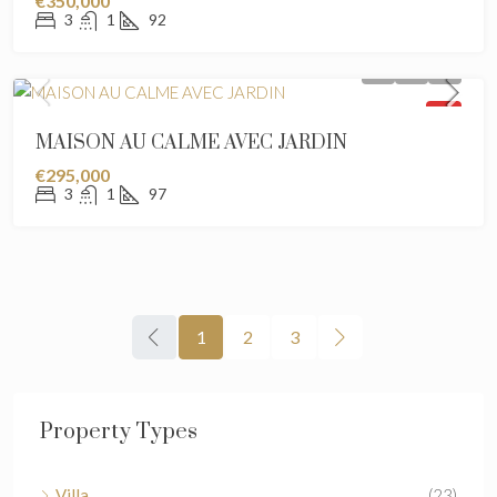
€350,000
3
1
92
SOLD
MAISON AU CALME AVEC JARDIN
€295,000
3
1
97
1
2
3
Property Types
Villa
(23)