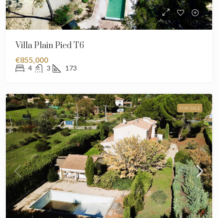
Villa Plain Pied T6
€855,000
4
3
173
FOR SALE