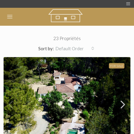
23 Propriétés
Sort by:
Default Order
FOR SALE