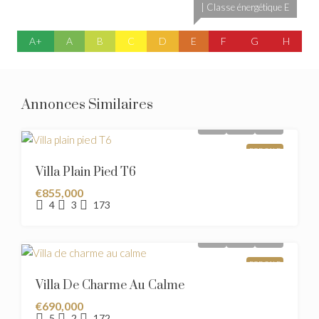
| Classe énergétique E
A+
A
B
C
D
E
F
G
H
Annonces Similaires
FOR SALE
Villa Plain Pied T6
€855,000
4
3
173
FOR SALE
Villa De Charme Au Calme
€690,000
5
2
172