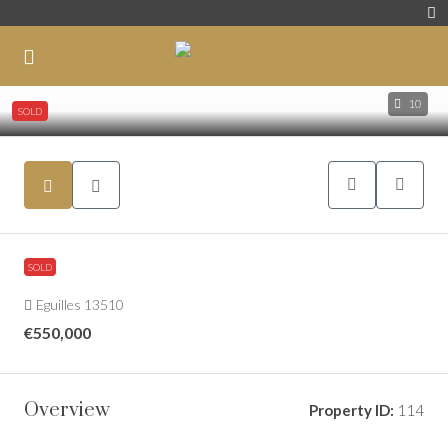
10
SOLD
SOLD
Eguilles 13510
€550,000
Overview
Property ID:
114