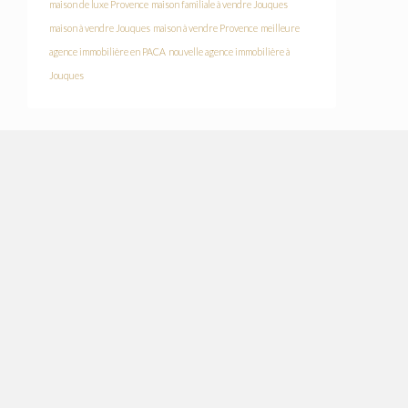
maison de luxe Provence
maison familiale à vendre Jouques
maison à vendre Jouques
maison à vendre Provence
meilleure
agence immobilière en PACA
nouvelle agence immobilière à
Jouques