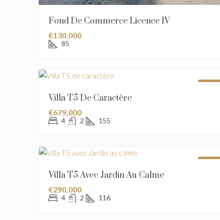
Fond De Commerce Licence IV
€130,000
85
À VEND
Villa T5 De Caractère
€679,000
4
2
155
À VEND
Villa T5 Avec Jardin Au Calme
€290,000
4
2
116