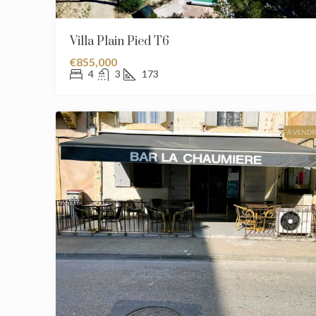
Villa Plain Pied T6
€855,000
4
3
173
À VEND