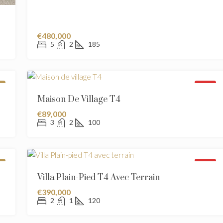
€480,000
5
2
185
RE
VENDU
Maison De Village T4
€89,000
3
2
100
RE
VENDU
Villa Plain-Pied T4 Avec Terrain
€390,000
2
1
120