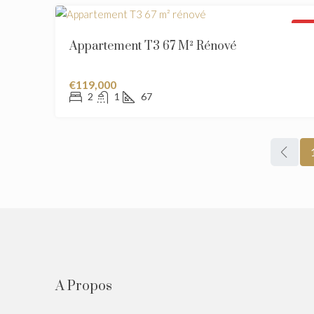
VEND
Appartement T3 67 M² Rénové
€119,000
2
1
67
A Propos