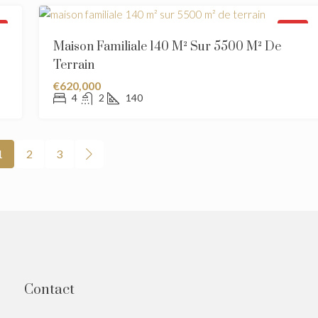
U
VENDU
Maison Familiale 140 M² Sur 5500 M² De
Terrain
€620,000
4
2
140
1
2
3
Contact