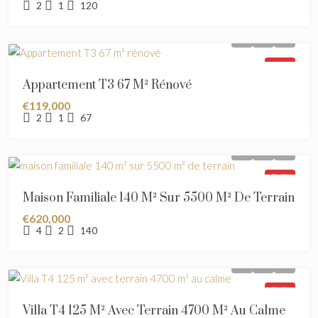
2
1
120
VENDU
Appartement T3 67 M² Rénové
€119,000
2
1
67
VENDU
Maison Familiale 140 M² Sur 5500 M² De Terrain
€620,000
4
2
140
VENDU
Villa T4 125 M² Avec Terrain 4700 M² Au Calme