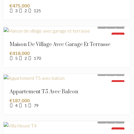
€475,000
3
2
125
VENDU
Maison De Village Avec Garage Et Terrasse
€418,000
5
2
170
VENDU
Appartement T5 Avec Balcon
€187,000
4
1
79
VENDU