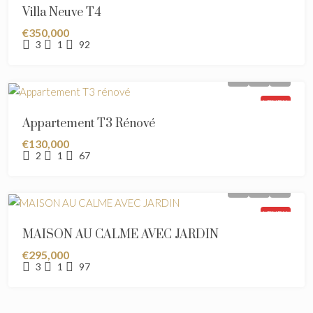
Villa Neuve T4
€350,000
3
1
92
VENDU
Appartement T3 Rénové
€130,000
2
1
67
VENDU
MAISON AU CALME AVEC JARDIN
€295,000
3
1
97