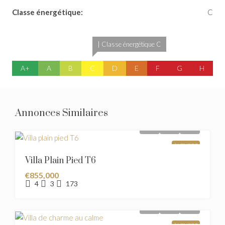
Classe énergétique:
C
| Classe énergétique C
A+
A
B
C
D
E
F
G
H
Annonces Similaires
À VENDRE
Villa Plain Pied T6
€855,000
4
3
173
À VENDRE