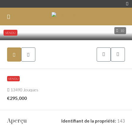
10
VENDU
VENDU
13490 Jouques
€295,000
Aperçu
Identifiant de la propriété:
143