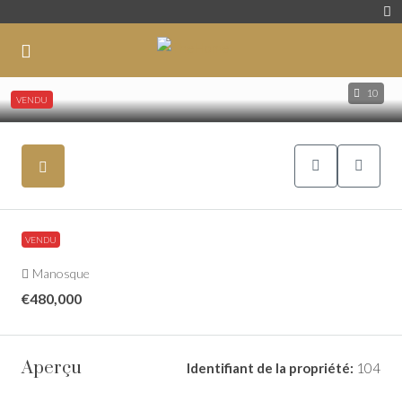
10
VENDU
VENDU
Manosque
€480,000
Aperçu
Identifiant de la propriété:
104