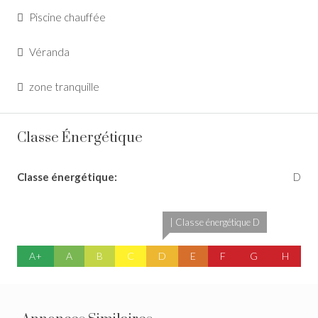
Piscine chauffée
Véranda
zone tranquille
Classe Énergétique
Classe énergétique:
D
| Classe énergétique D
A+
A
B
C
D
E
F
G
H