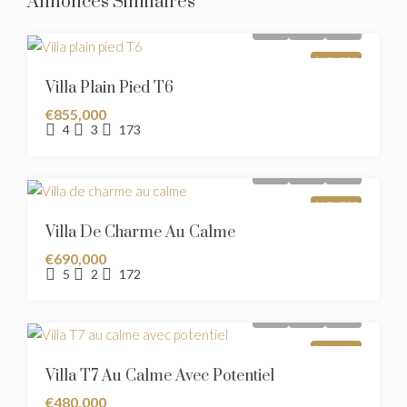
Annonces Similaires
À VENDRE
Villa Plain Pied T6
€855,000
4
3
173
À VENDRE
Villa De Charme Au Calme
€690,000
5
2
172
À VENDRE
Villa T7 Au Calme Avec Potentiel
€480,000