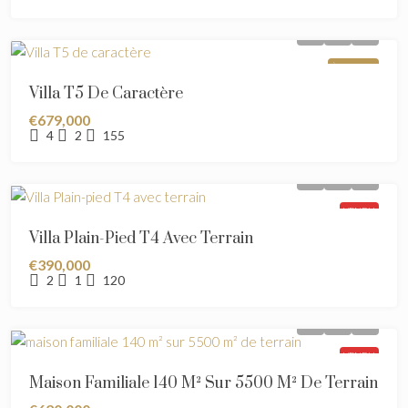
À VENDRE
Villa T5 De Caractère
€679,000
4
2
155
VENDU
Villa Plain-Pied T4 Avec Terrain
€390,000
2
1
120
VENDU
Maison Familiale 140 M² Sur 5500 M² De Terrain