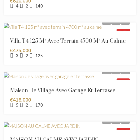
€620,000
4
2
140
VENDU
Villa T4 125 M² Avec Terrain 4700 M² Au Calme
€475,000
3
2
125
VENDU
Maison De Village Avec Garage Et Terrasse
€418,000
5
2
170
VENDU