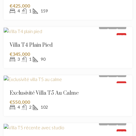
€425,000
4
1
159
SOLD
Villa T4 Plain Pied
€345,000
3
1
90
SOLD
Exclusivité Villa T5 Au Calme
€550,000
4
2
102
SOLD